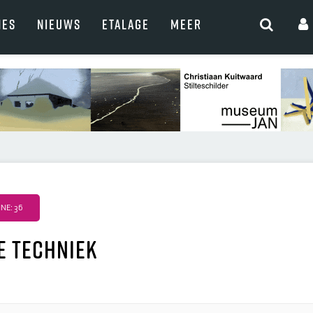
NES
NIEUWS
ETALAGE
MEER
NE: 36
-e techniek