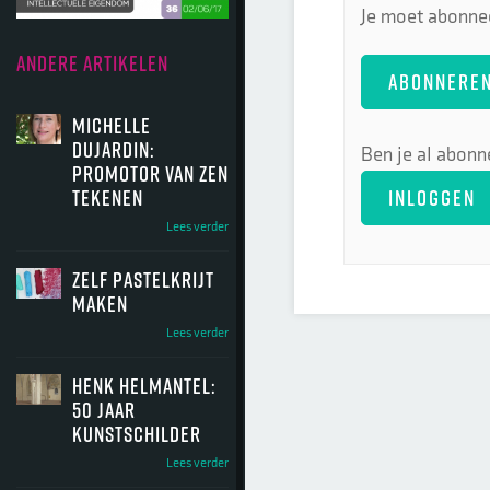
Je moet abonnee
ANDERE ARTIKELEN
ABONNERE
Michelle
Dujardin:
Ben je al abonn
promotor van zen
INLOGGEN
tekenen
Lees verder
Zelf pastelkrijt
maken
Lees verder
Henk Helmantel:
50 jaar
kunstschilder
Lees verder