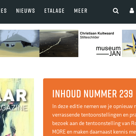
NES
NIEUWS
ETALAGE
MEER
Inhoud nummer 239
In deze editie nemen we je opnieuw 
verrassende tentoonstellingen en pr
bezoek aan de tentoonstelling van 
MORE en maken daarnaast kennis met 