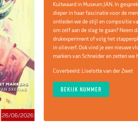
Kuitwaard in Museum JAN. In gesprek
dieper in haar fascinatie voor de mens
ontleden we de stijl en compositie v
om zelf aan de slag te gaan? Neem dan
drukexperiment of volg het stappenp
in olieverf. Ook vind je een nieuwe vl
markers van Schneider en zetten we h
Coverbeeld:
Liselotte van der Zwet
BEKIJK NUMMER