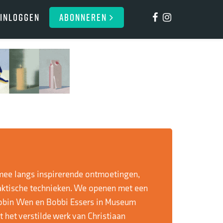
Inloggen
ABONNEREN
mee langs inspirerende ontmoetingen,
aktische technieken. We openen met een
Robin Wen en Bobbi Essers in Museum
het verstilde werk van Christiaan