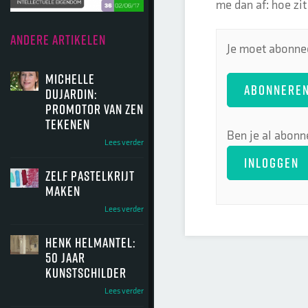
me dan af: hoe zit
ANDERE ARTIKELEN
Je moet abonnee
Michelle
ABONNERE
Dujardin:
promotor van zen
tekenen
Ben je al abonn
Lees verder
INLOGGEN
Zelf pastelkrijt
maken
Lees verder
Henk Helmantel:
50 jaar
kunstschilder
Lees verder