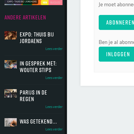
Je moet abonnee
ANDERE ARTIKELEN
ABONNERE
Expo: Thuis bij
Jordaens
Ben je al abonn
Lees verder
INLOGGEN
In gesprek met:
Wouter Stips
Lees verder
Parijs in de
regen
Lees verder
Was getekend...
Lees verder