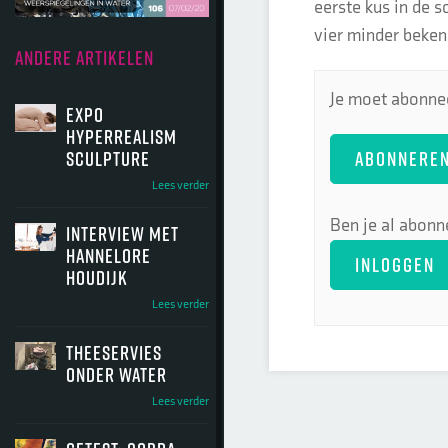
eerste kus in de 
vier minder beken
ANDERE ARTIKELEN
Je moet abonnee
Expo
Hyperrealism
ABONNERE
Sculpture
Lees verder
Ben je al abonn
Interview met
Hannelore
INLOGGEN
Houdijk
Lees verder
Theeservies
onder water
Lees verder