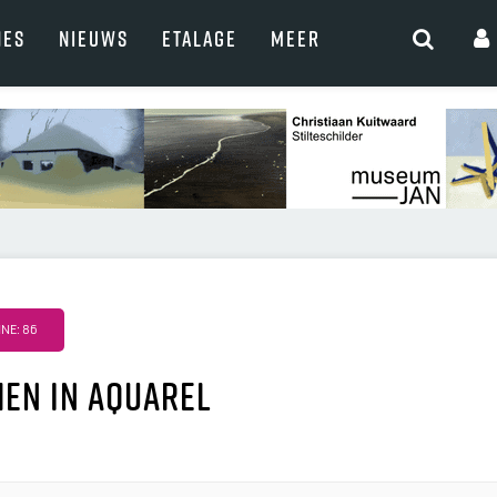
NES
NIEUWS
ETALAGE
MEER
NE: 86
men in aquarel