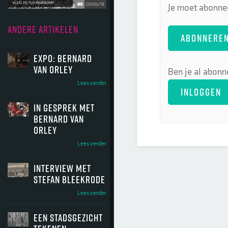
Je moet abonnee
ANDERE ARTIKELEN
ABONNERE
Expo: Bernard
van Orley
Ben je al abonn
Lees verder
INLOGGEN
In gesprek met
Bernard van
Orley
Lees verder
Interview met
Stefan Bleekrode
Lees verder
Een stadsgezicht