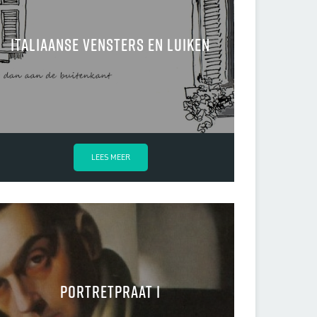
Italiaanse vensters en luiken
LEES MEER
portretpraat I