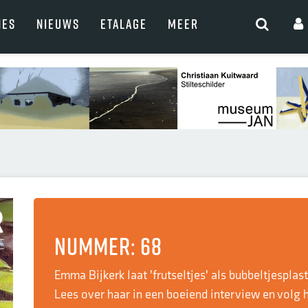
NES
NIEUWS
ETALAGE
MEER
Nummer: 68
Emma Bijkerk laat 'frutseltjes' als bubbeltjesplas
Lees over haar in een boeiend interview en volg h