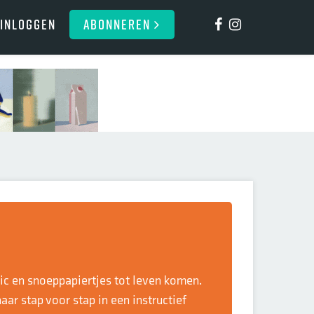
Inloggen
ABONNEREN
tic en snoeppapiertjes tot leven komen.
aar stap voor stap in een instructief