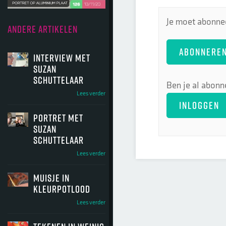
Je moet abonnee
ANDERE ARTIKELEN
ABONNERE
Interview met
Suzan
Schuttelaar
Ben je al abonn
Lees verder
INLOGGEN
Portret met
Suzan
Schuttelaar
Lees verder
Muisje in
kleurpotlood
Lees verder