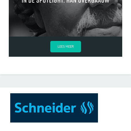
In de spotlight: Han Overgaauw
LEES MEER