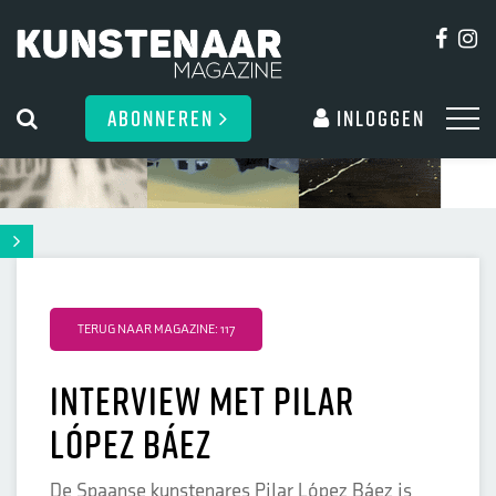
ABONNEREN
Inloggen
TERUG NAAR MAGAZINE: 117
Interview met Pilar
López Báez
De Spaanse kunstenares Pilar López Báez is