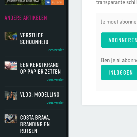
transparante schild
ANDERE ARTIKELEN
Je moet abonnee
Verstilde
ABONNERE
schoonheid
Lees verder
Ben je al abonn
Een kerstkrans
op papier zetten
INLOGGEN
Lees verder
Vlog: modelling
Lees verder
Costa Brava,
branding en
rotsen