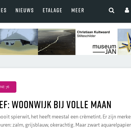
NES
NIEUWS
ETALAGE
MEER
NE: 76
ef: woonwijk bij volle maan
ooit spierwit, het heeft meestal een crèmetint. Er zijn merk
euren: zalm, grijsblauw, okerachtig. Maar zwart aquarelpapie