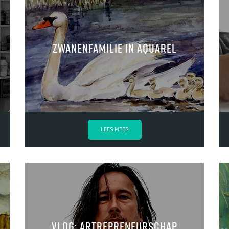
Zwanenfamilie in aquarel
LEES MEER
Vlog: Artrepreneurschap