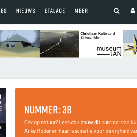
NES
NIEUWS
ETALAGE
MEER
Nummer: 38
Gek op natuur? Lees dan gauw dit nummer van Ku
Anke Roder en haar fascinatie voor de vrijheid va