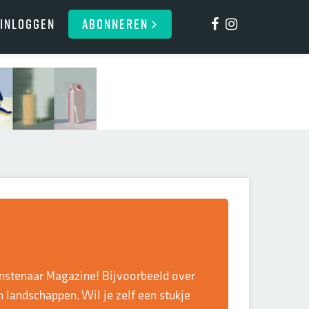
Inloggen
ABONNEREN
nstenaar Magazine! Bijvoorbeeld over
n landschappen. Wil je zelf een stukje