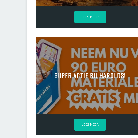
LEES MEER
Super actie bij Harolds!
LEES MEER