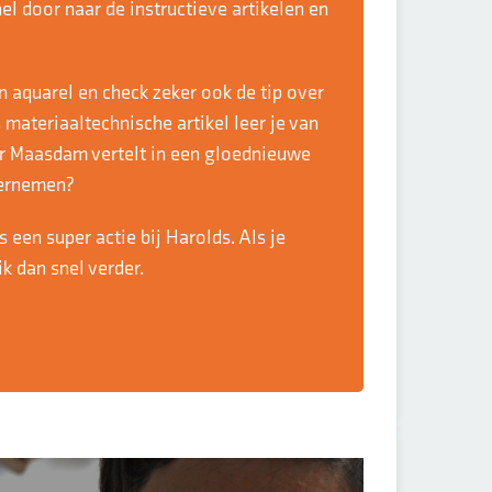
nel door naar de instructieve artikelen en
n aquarel en check zeker ook de tip over
s materiaaltechnische artikel leer je van
ter Maasdam vertelt in een gloednieuwe
dernemen?
 een super actie bij Harolds. Als je
ik dan snel verder.