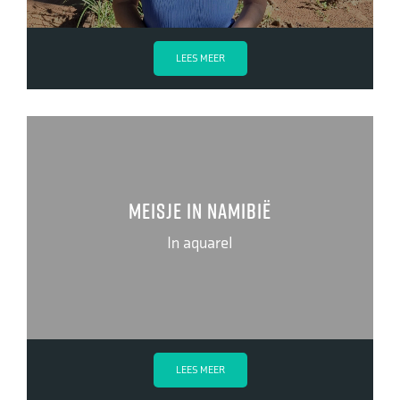
LEES MEER
Meisje in Namibië
In aquarel
LEES MEER