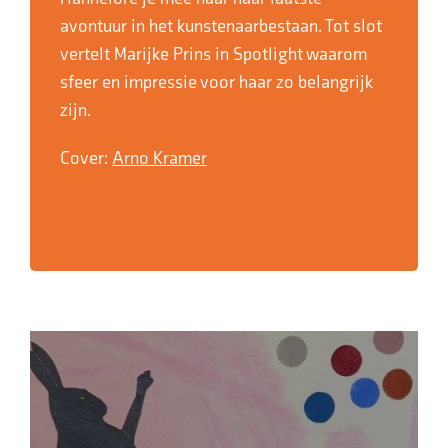
avontuur in het kunstenaarbestaan. Tot slot
vertelt Marijke Prins in Spotlight waarom
sfeer en impressie voor haar zo belangrijk
zijn.
Cover:
Arno Kramer