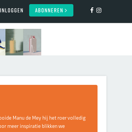
Inloggen
ABONNEREN
ooide Manu de Mey hij het roer volledig
oor meer inspiratie blikken we