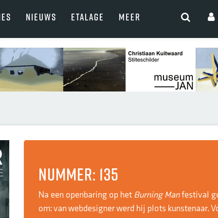
NES
NIEUWS
ETALAGE
MEER
Nummer: 135
Na een openbaring op het
Burning Man
festival g
om: van webdesigner werd hij plots kunstenaar. V