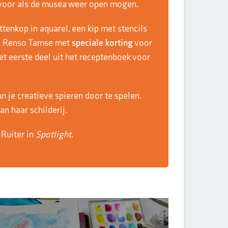
, voor als de musea weer open mogen.
ttenkop in aquarel, een kip met stencils
n Renso Tamse met
speciale korting
voor
et eerste deel uit het receptenboek voor
n je creatieve spieren door te spelen.
an haar schilderij.
 Ruiter in
Spotlight
.