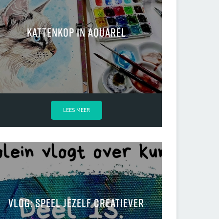
Kattenkop in aquarel
LEES MEER
Vlog: Speel jezelf creatiever