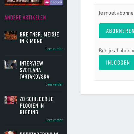
Je moet abonnee
ANDERE ARTIKELEN
ABONNERE
Breitner: meisje
in kimono
Lees verder
Ben je al abonn
INLOGGEN
Interview
Svetlana
Tartakovska
Lees verder
Zo schilder je
plooien in
kleding
Lees verder