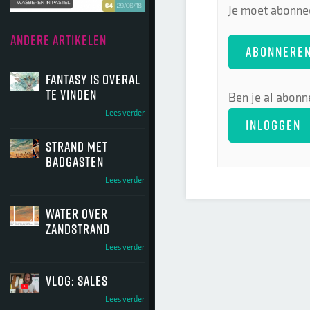
Je moet abonnee
ANDERE ARTIKELEN
ABONNERE
Fantasy is overal
te vinden
Ben je al abonn
Lees verder
INLOGGEN
Strand met
badgasten
Lees verder
water over
zandstrand
Lees verder
vlog: sales
Lees verder