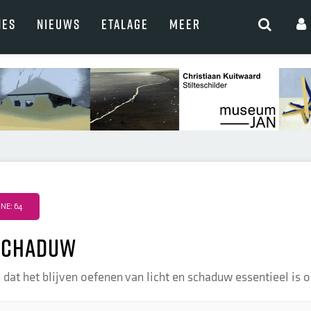
NES
NIEUWS
ETALAGE
MEER
NE: 64
 schaduw
en dat het blijven oefenen van licht en schaduw essentieel is o