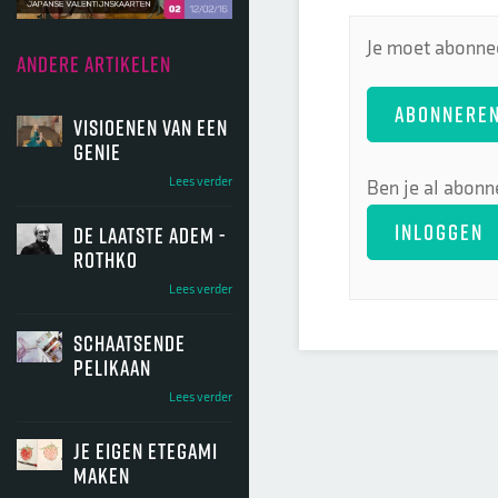
Je moet abonnee
ANDERE ARTIKELEN
ABONNERE
Visioenen van een
genie
Lees verder
Ben je al abonn
INLOGGEN
De laatste adem -
Rothko
Lees verder
Schaatsende
pelikaan
Lees verder
Je eigen etegami
maken