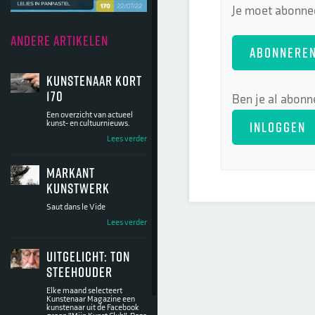
Je moet abonnee
ANDERE ARTIKELEN
ABONNERE
Kunstenaar kort
170
Ben je al abonn
Een overzicht van actueel
INLOGGEN
kunst- en cultuurnieuws.
Lees verder
Markant
kunstwerk
Saut dans le Vide
Lees verder
Uitgelicht: Ton
Steehouder
Elke maand selecteert
Kunstenaar Magazine een
kunstenaar uit de Facebook