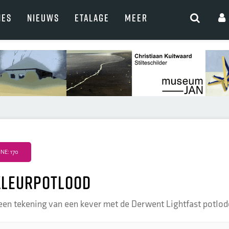
NES
NIEUWS
ETALAGE
MEER
E: 170
kleurpotlood
en tekening van een kever met de Derwent Lightfast potlode