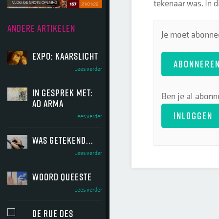
tekenaar was. In d
ANDERE ARTIKELEN
Je moet abonnee
Expo: Kaarslicht
ABONNERE
Lees verder
In gesprek met:
Ben je al abonn
Ad Arma
INLOGGEN
Lees verder
Was getekend...
Lees verder
Woord Queeste
Lees verder
De Rue des