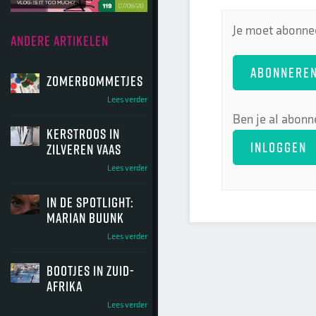
Je moet abonnee
ANDERE ARTIKELEN
ABONNERE
Zomerbommetjes
Lees verder
Ben je al abonn
Kerstroos in
INLOGGEN
zilveren vaas
Lees verder
In de spotlight:
Marian Buunk
Lees verder
Bootjes in ZUID-
AFRIKA
Lees verder