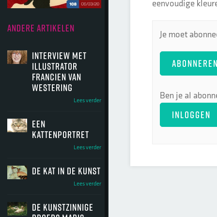
eenvoudige kleure
ANDERE ARTIKELEN
Je moet abonnee
Interview met
ABONNERE
illustrator
Francien van
Westering
Ben je al abonn
Lees verder
INLOGGEN
Een
kattenportret
Lees verder
De kat in de kunst
Lees verder
De kunstzinnige