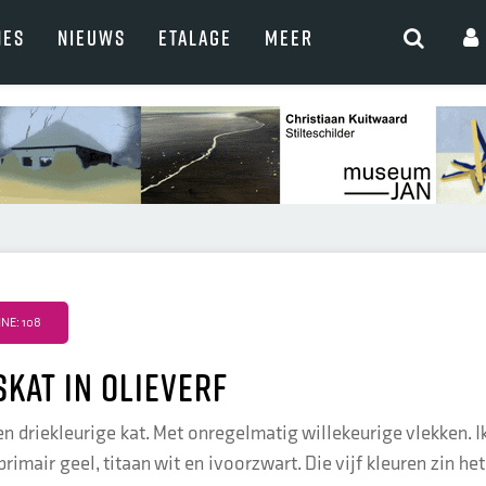
NES
NIEUWS
ETALAGE
MEER
NE: 108
skat in olieverf
en driekleurige kat. Met onregelmatig willekeurige vlekken. Ik 
rimair geel, titaan wit en ivoorzwart. Die vijf kleuren zin het 